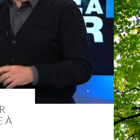
R
E À