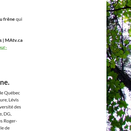
du frêne
qui
 | MAtv.ca
our-
êne.
 de Québec
ure, Lévis
versité des
e, DG,
es Roger-
lle de