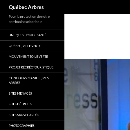
Recherche
Québec Arbres
Aller
Pour la protection de notre
patrimoine arboricole
au
contenu
UNE QUESTION DE SANTÉ
QUÉBEC, VILLE VERTE
MOUVEMENT TOILE VERTE
PROJET RÉCRÉOTOURISTIQUE
CONCOURS MA VILLE, MES
ARBRES
SITES MENACÉS
SITES DÉTRUITS
SITES SAUVEGARDÉS
PHOTOGRAPHIES