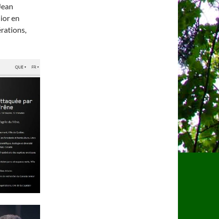
Jean
ior en
érations,