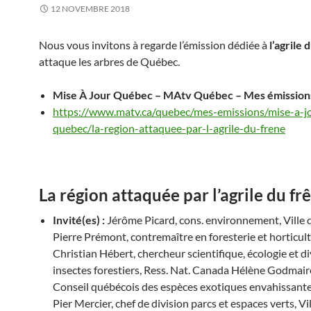
12 NOVEMBRE 2018
Nous vous invitons à regarde l’émission dédiée à
l’agrile 
attaque les arbres de Québec.
Mise À Jour Québec – MAtv Québec – Mes émissions
https://www.matv.ca/quebec/mes-emissions/mise-a-j
quebec/la-region-attaquee-par-l-agrile-du-frene
La région attaquée par l’agrile du fr
Invité(es) :
Jérôme Picard, cons. environnement, Ville
Pierre Prémont, contremaître en foresterie et horticult
Christian Hébert, chercheur scientifique, écologie et di
insectes forestiers, Ress. Nat. Canada Hélène Godmair
Conseil québécois des espèces exotiques envahissant
Pier Mercier, chef de division parcs et espaces verts, Vi