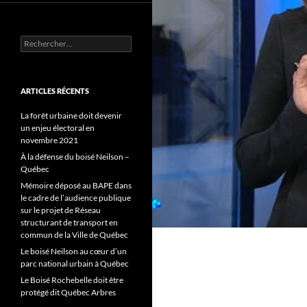
Rechercher :
ARTICLES RÉCENTS
La forêt urbaine doit devenir
un enjeu électoral en
novembre 2021
À la défense du boisé Neilson –
Québec
Mémoire déposé au BAPE dans
le cadre de l’audience publique
sur le projet de Réseau
structurant de transport en
commun de la Ville de Québec
Le boisé Neilson au cœur d’un
parc national urbain à Québec
Le Boisé Rochebelle doit être
protégé dit Québec Arbres